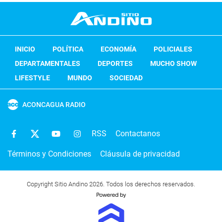
INICIO
POLÍTICA
ECONOMÍA
POLICIALES
DEPARTAMENTALES
DEPORTES
MUCHO SHOW
LIFESTYLE
MUNDO
SOCIEDAD
ACONCAGUA RADIO
RSS
Contactanos
Términos y Condiciones
Cláusula de privacidad
Copyright Sitio Andino 2026. Todos los derechos reservados.