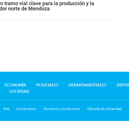
 tramo vial clave para la producción y la
redor norte de Mendoza
ECONOMÍA
POLICIALES
DEPARTAMENTALES
DEPO
SOCIEDAD
RSS
Contactanos
Términos y Condiciones
Cláusula de privacidad