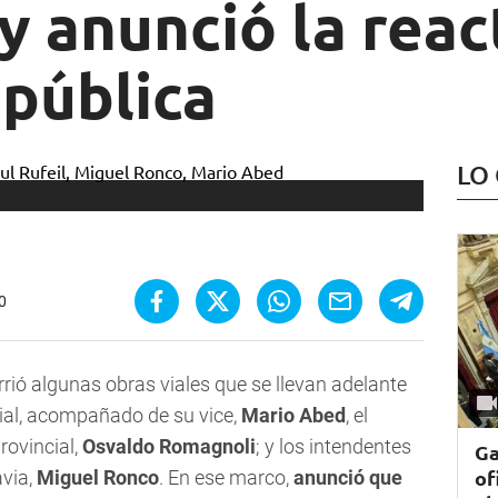
 anunció la reac
 pública
LO
0
rió algunas obras viales que se llevan adelante
cial, acompañado de su vice,
Mario Abed
, el
rovincial,
Osvaldo Romagnoli
; y los intendentes
Ga
of
avia,
Miguel Ronco
. En ese marco,
anunció que