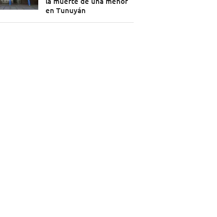
la muerte de una menor
en Tunuyán