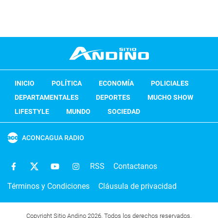
INICIO
POLÍTICA
ECONOMÍA
POLICIALES
DEPARTAMENTALES
DEPORTES
MUCHO SHOW
LIFESTYLE
MUNDO
SOCIEDAD
ACONCAGUA RADIO
RSS
Contactanos
Términos y Condiciones
Cláusula de privacidad
Copyright Sitio Andino 2026. Todos los derechos reservados.