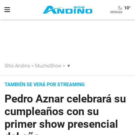
10
°
Sitio Andino
>
MuchoShow
>
▼
TAMBIÉN SE VERÁ POR STREAMING
Pedro Aznar celebrará su
cumpleaños con su
primer show presencial