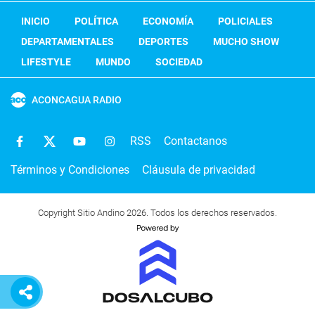
INICIO
POLÍTICA
ECONOMÍA
POLICIALES
DEPARTAMENTALES
DEPORTES
MUCHO SHOW
LIFESTYLE
MUNDO
SOCIEDAD
ACONCAGUA RADIO
RSS
Contactanos
Términos y Condiciones
Cláusula de privacidad
Copyright Sitio Andino 2026. Todos los derechos reservados.