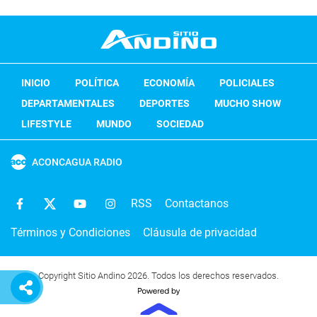
INICIO
POLÍTICA
ECONOMÍA
POLICIALES
DEPARTAMENTALES
DEPORTES
MUCHO SHOW
LIFESTYLE
MUNDO
SOCIEDAD
ACONCAGUA RADIO
RSS
Contactanos
Términos y Condiciones
Cláusula de privacidad
Copyright Sitio Andino 2026. Todos los derechos reservados.