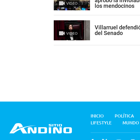
aprobó la inviolab
VIDEO
los mendocinos
Villarruel defendi
del Senado
VIDEO
INICIO
POLÍTICA
LIFESTYLE
MUNDO