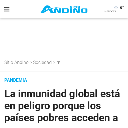
6
°
Sitio Andino
>
Sociedad
>
▼
PANDEMIA
La inmunidad global está
en peligro porque los
países pobres acceden a