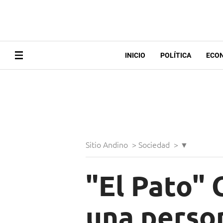
INICIO
POLÍTICA
ECO
Sitio Andino
>
Sociedad
>
▼
"El Pato" 
una perso