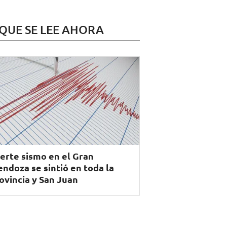
 QUE SE LEE AHORA
erte sismo en el Gran
ndoza se sintió en toda la
ovincia y San Juan