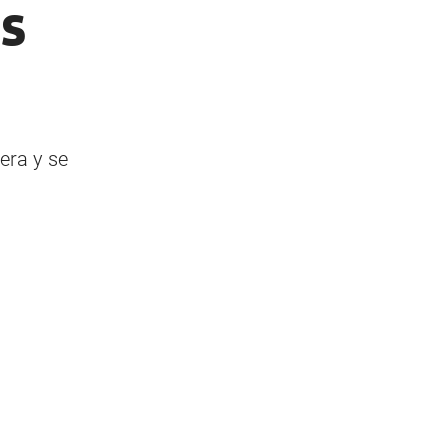
s
era y se