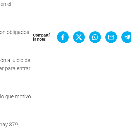
 en el
ron obligados
Compartí
la nota:
ón a juicio de
r para entrar
 lo que motivó
 hay 379