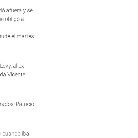
dó afuera y se
e obligó a
anude el martes
Levy, al ex
ada Vicente
rados, Patricio
ro cuando iba