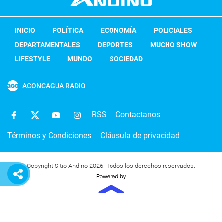
INICIO
POLÍTICA
ECONOMÍA
POLICIALES
DEPARTAMENTALES
DEPORTES
MUCHO SHOW
LIFESTYLE
MUNDO
SOCIEDAD
ACONCAGUA RADIO
RSS
Contactanos
Términos y Condiciones
Cláusula de privacidad
Copyright Sitio Andino 2026. Todos los derechos reservados.