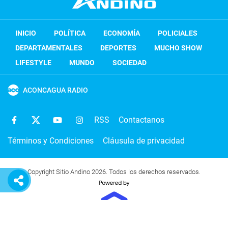
INICIO
POLÍTICA
ECONOMÍA
POLICIALES
DEPARTAMENTALES
DEPORTES
MUCHO SHOW
LIFESTYLE
MUNDO
SOCIEDAD
ACONCAGUA RADIO
RSS
Contactanos
Términos y Condiciones
Cláusula de privacidad
Copyright Sitio Andino 2026. Todos los derechos reservados.