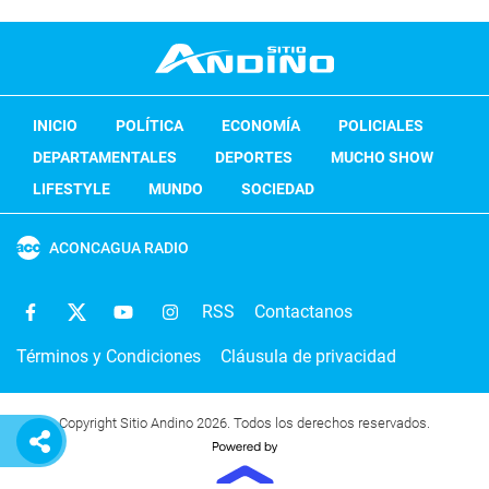
INICIO
POLÍTICA
ECONOMÍA
POLICIALES
DEPARTAMENTALES
DEPORTES
MUCHO SHOW
LIFESTYLE
MUNDO
SOCIEDAD
ACONCAGUA RADIO
RSS
Contactanos
Términos y Condiciones
Cláusula de privacidad
Copyright Sitio Andino 2026. Todos los derechos reservados.