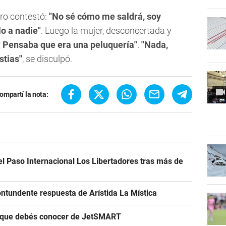
ero contestó:
"No sé cómo me saldrá, soy
lo a nadie"
. Luego la mujer, desconcertada y
Pensaba que era una peluquería"
.
"Nada,
stias"
, se disculpó.
ompartí la nota:
el Paso Internacional Los Libertadores tras más de
ntundente respuesta de Arístida La Mística
s que debés conocer de JetSMART