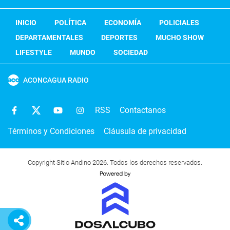
INICIO
POLÍTICA
ECONOMÍA
POLICIALES
DEPARTAMENTALES
DEPORTES
MUCHO SHOW
LIFESTYLE
MUNDO
SOCIEDAD
ACONCAGUA RADIO
RSS
Contactanos
Términos y Condiciones
Cláusula de privacidad
Copyright Sitio Andino 2026. Todos los derechos reservados.