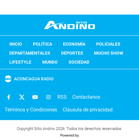
INICIO
POLÍTICA
ECONOMÍA
POLICIALES
DEPARTAMENTALES
DEPORTES
MUCHO SHOW
LIFESTYLE
MUNDO
SOCIEDAD
ACONCAGUA RADIO
RSS
Contactanos
Términos y Condiciones
Cláusula de privacidad
Copyright Sitio Andino 2026. Todos los derechos reservados.