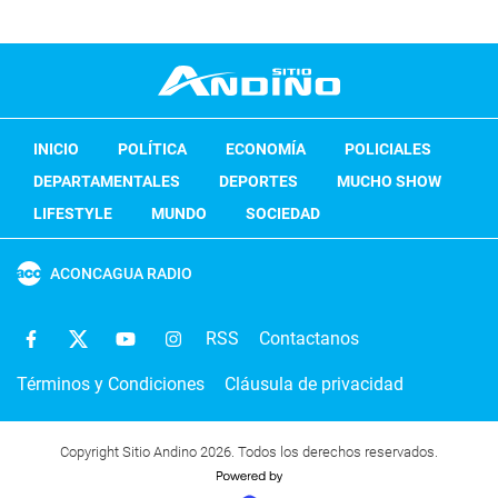
INICIO
POLÍTICA
ECONOMÍA
POLICIALES
DEPARTAMENTALES
DEPORTES
MUCHO SHOW
LIFESTYLE
MUNDO
SOCIEDAD
ACONCAGUA RADIO
RSS
Contactanos
Términos y Condiciones
Cláusula de privacidad
Copyright Sitio Andino 2026. Todos los derechos reservados.