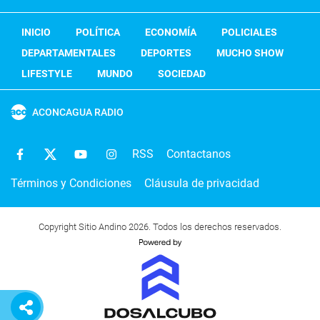
INICIO
POLÍTICA
ECONOMÍA
POLICIALES
DEPARTAMENTALES
DEPORTES
MUCHO SHOW
LIFESTYLE
MUNDO
SOCIEDAD
ACONCAGUA RADIO
RSS
Contactanos
Términos y Condiciones
Cláusula de privacidad
Copyright Sitio Andino 2026. Todos los derechos reservados.