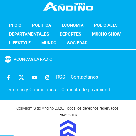
INICIO
POLÍTICA
ECONOMÍA
POLICIALES
DEPARTAMENTALES
DEPORTES
MUCHO SHOW
LIFESTYLE
MUNDO
SOCIEDAD
ACONCAGUA RADIO
RSS
Contactanos
Términos y Condiciones
Cláusula de privacidad
Copyright Sitio Andino 2026. Todos los derechos reservados.