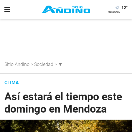
12
°
Sitio Andino
>
Sociedad
>
▼
CLIMA
Así estará el tiempo este
domingo en Mendoza