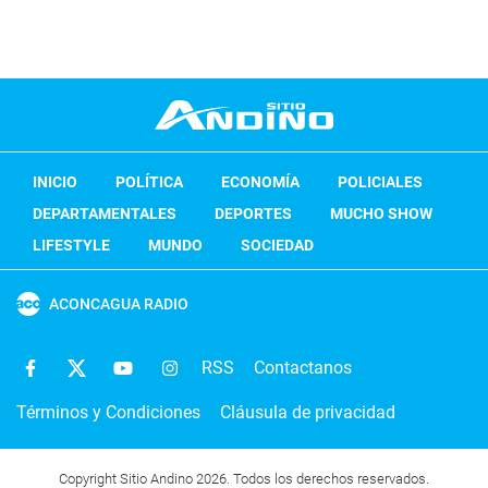
INICIO
POLÍTICA
ECONOMÍA
POLICIALES
DEPARTAMENTALES
DEPORTES
MUCHO SHOW
LIFESTYLE
MUNDO
SOCIEDAD
ACONCAGUA RADIO
RSS
Contactanos
Términos y Condiciones
Cláusula de privacidad
Copyright Sitio Andino 2026. Todos los derechos reservados.