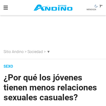
7
°
Sitio Andino
>
Sociedad
>
▼
SEXO
¿Por qué los jóvenes
tienen menos relaciones
sexuales casuales?