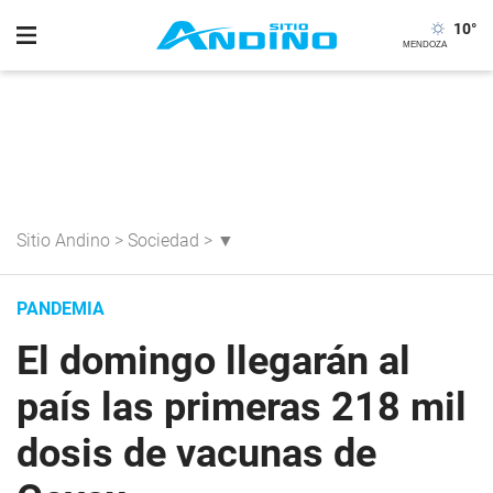
10
°
Sitio Andino
>
Sociedad
>
▼
PANDEMIA
El domingo llegarán al
país las primeras 218 mil
dosis de vacunas de