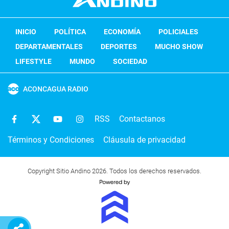
INICIO
POLÍTICA
ECONOMÍA
POLICIALES
DEPARTAMENTALES
DEPORTES
MUCHO SHOW
LIFESTYLE
MUNDO
SOCIEDAD
ACONCAGUA RADIO
RSS
Contactanos
Términos y Condiciones
Cláusula de privacidad
Copyright Sitio Andino 2026. Todos los derechos reservados.