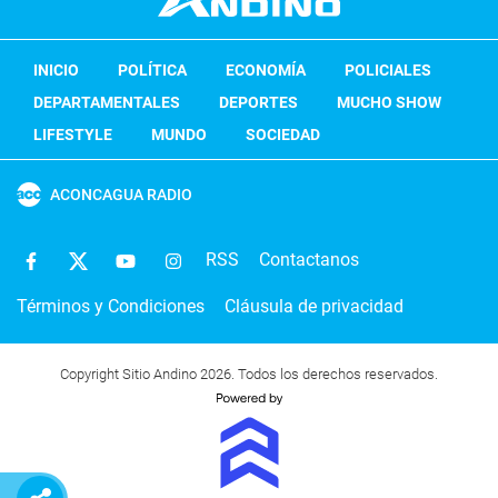
INICIO
POLÍTICA
ECONOMÍA
POLICIALES
DEPARTAMENTALES
DEPORTES
MUCHO SHOW
LIFESTYLE
MUNDO
SOCIEDAD
ACONCAGUA RADIO
RSS
Contactanos
Términos y Condiciones
Cláusula de privacidad
Copyright Sitio Andino 2026. Todos los derechos reservados.