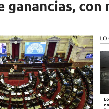
e ganancias, con
s
LO
Lo
en