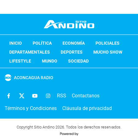
INICIO
POLÍTICA
ECONOMÍA
POLICIALES
DEPARTAMENTALES
DEPORTES
MUCHO SHOW
LIFESTYLE
MUNDO
SOCIEDAD
ACONCAGUA RADIO
RSS
Contactanos
Términos y Condiciones
Cláusula de privacidad
Copyright Sitio Andino 2026. Todos los derechos reservados.