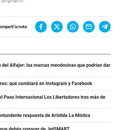
e Sinpharm.
ompartí la nota:
del Alfajor: las marcas mendocinas que podrían dar
res: qué cambiará en Instagram y Facebook
el Paso Internacional Los Libertadores tras más de
ntundente respuesta de Arístida La Mística
s que debés conocer de JetSMART