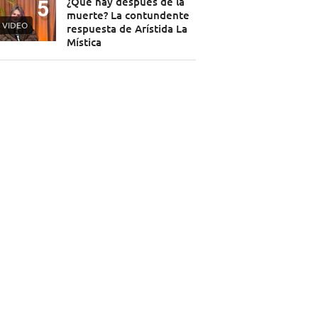
¿Qué hay después de la
muerte? La contundente
VIDEO
respuesta de Arístida La
Mística