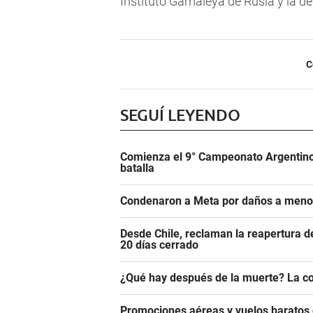
Instituto Gamaleya de Rusia y la d
C
SEGUÍ LEYENDO
Comienza el 9° Campeonato Argentino 
batalla
Condenaron a Meta por daños a meno
Desde Chile, reclaman la reapertura d
20 días cerrado
¿Qué hay después de la muerte? La co
Promociones aéreas y vuelos barato