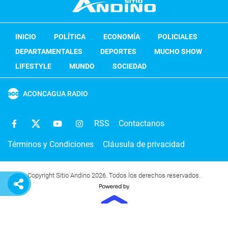
INICIO
POLÍTICA
ECONOMÍA
POLICIALES
DEPARTAMENTALES
DEPORTES
MUCHO SHOW
LIFESTYLE
MUNDO
SOCIEDAD
ACONCAGUA RADIO
RSS
Contactanos
Términos y Condiciones
Cláusula de privacidad
Copyright Sitio Andino 2026. Todos los derechos reservados.