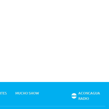
RTES
MUCHO SHOW
ACONCAGUA
RADIO