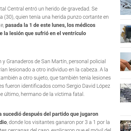
tal Central entró un herido de gravedad. Se
a (30),
quien tenía una herida punzo cortante en
te,
pasada la 1 de este lunes, los médicos
 la lesión que sufrió en el
ventrículo
n y Granaderos de San Martín, personal policial
an lesionado a otro individuo en la cabeza. A la
 también a otro sujeto, que también tenía lesiones
es fueron identificados como
Sergio David López
e último, hermano de la víctima fatal.
a sucedió después del partido que jugaron
dio
, donde los visitantes ganaron por 3 a 1 por la
es cercanas del caso, explicaron que el móvil del