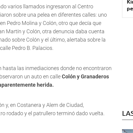
Ki
do varios llamados ingresaron al Centro
pe
aron sobre una pelea en diferentes calles: uno
 en
Pedro Molina y Colón
, otro que decía que
an Martín y Colón,
otra denuncia daba cuenta
onado sobre
Colón
y el último, alertaba sobre la
 calle
Pedro B. Palacios.
ron hasta las inmediaciones donde no encontraron
observaron un auto en calle
Colón y Granaderos
 aparentemente herida.
ón y, en
Costanera y Alem de Ciudad,
LA
ro rodado y el patrullero terminó dado vuelta.