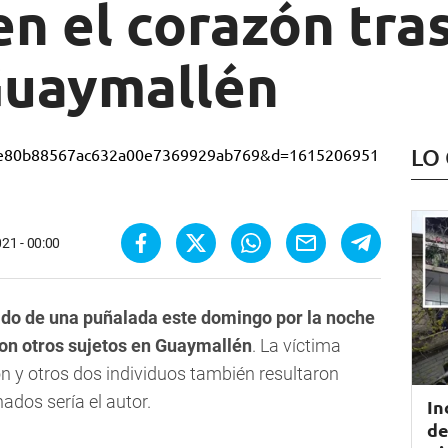
n el corazón tra
Guaymallén
LO
21 - 00:00
do de una puñalada este domingo por la noche
on otros sujetos en Guaymallén
. La víctima
zón y otros dos individuos también resultaron
nados sería el autor.
In
de