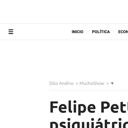
INICIO
POLÍTICA
ECO
Sitio Andino
>
MuchoShow
>
▼
Felipe Pet
psiquiátri