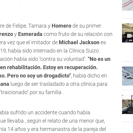
re de Felipe, Tamara y
Homero
de su primer
renzo
y
Esmerada
como fruto de su relación con
era vez que el imitador de
Michael Jackson
es
019, había sido internado en la Clínica Suizo
ización había sido "contra su voluntad".
"No es un
 en rehabilitación. Estoy en recuperación.
o. Pero no soy un drogadicto"
, había dicho en
ñana
luego de ser trasladado a otra clínica para
traicionado" por su familia .
había sufrido un accidente cuando había
que llevaba , según el relato de una menor que,
nía 14 años y era hermanastra de la pareja del