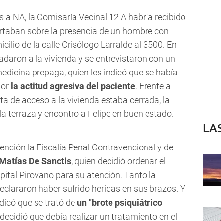
es a NA, la Comisaría Vecinal 12 A habría recibido
ertaban sobre la presencia de un hombre con
cilio de la calle Crisólogo Larralde al 3500. En
adaron a la vivienda y se entrevistaron con un
edicina prepaga, quien les indicó que se había
por
la actitud agresiva del paciente
. Frente a
rta de acceso a la vivienda estaba cerrada, la
r la terraza y encontró a Felipe en buen estado.
LA
ención la Fiscalía Penal Contravencional y de
Matías De Sanctis
, quien decidió ordenar el
spital Pirovano para su atención. Tanto la
clararon haber sufrido heridas en sus brazos. Y
ndicó que se trató de
un "brote psiquiátrico
e decidió que debía realizar un tratamiento en el