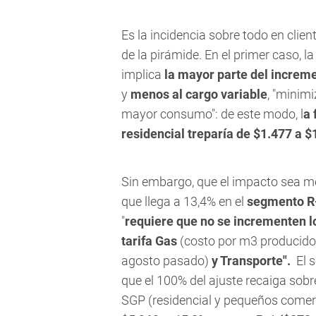
Es la incidencia sobre todo en clie
de la pirámide. En el primer caso, l
implica
la mayor parte del incremen
y
menos al cargo variable
, "minim
mayor consumo": de este modo, l
a 
residencial treparía de $1.477 a $
Sin embargo, que el impacto sea men
que llega a 13,4% en el
segmento R-1
"
requiere que no se incrementen 
tarifa Gas
(costo por m3 producido 
agosto pasado)
y Transporte".
El s
que el 100% del ajuste recaiga sobre
SGP (residencial y pequeños comerc