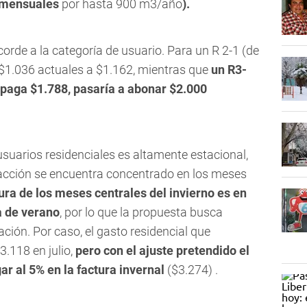
3 mensuales
por hasta 900 m3/año
).
corde a la categoría de usuario. Para un R 2-1 (de
s $1.036 actuales a $1.162, mientras que
un R3-
 paga $1.788, pasaría a abonar $2.000
 usuarios residenciales es altamente estacional,
facción se encuentra concentrado en los meses
ura de los meses centrales del invierno es en
a de verano
, por lo que la propuesta busca
icación. Por caso, el gasto residencial que
3.118 en julio,
pero con el ajuste pretendido el
gar al 5% en la factura invernal
($3.274)
.