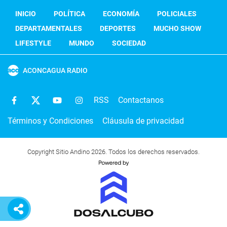
INICIO
POLÍTICA
ECONOMÍA
POLICIALES
DEPARTAMENTALES
DEPORTES
MUCHO SHOW
LIFESTYLE
MUNDO
SOCIEDAD
ACONCAGUA RADIO
RSS
Contactanos
Términos y Condiciones
Cláusula de privacidad
Copyright Sitio Andino 2026. Todos los derechos reservados.