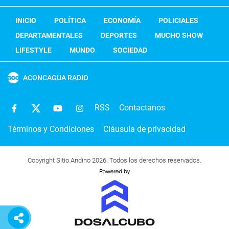
INICIO
POLÍTICA
ECONOMÍA
POLICIALES
DEPARTAMENTALES
DEPORTES
MUCHO SHOW
LIFESTYLE
MUNDO
SOCIEDAD
ACONCAGUA RADIO
RSS
Contactanos
Términos y Condiciones
Cláusula de privacidad
Copyright Sitio Andino 2026. Todos los derechos reservados.