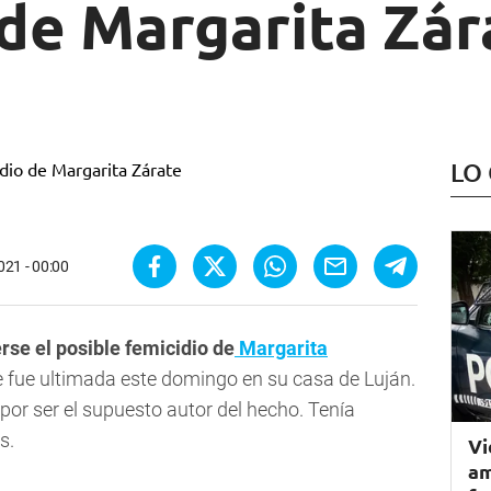
de Margarita Zár
LO
021 - 00:00
se el posible femicidio de
Margarita
 fue ultimada este domingo en su casa de Luján.
 por ser el supuesto autor del hecho.
Tenía
as.
Vi
am