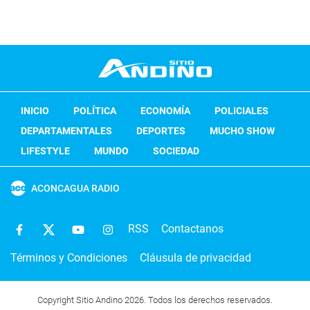
INICIO
POLÍTICA
ECONOMÍA
POLICIALES
DEPARTAMENTALES
DEPORTES
MUCHO SHOW
LIFESTYLE
MUNDO
SOCIEDAD
ACONCAGUA RADIO
RSS
Contactanos
Términos y Condiciones
Cláusula de privacidad
Copyright Sitio Andino 2026. Todos los derechos reservados.