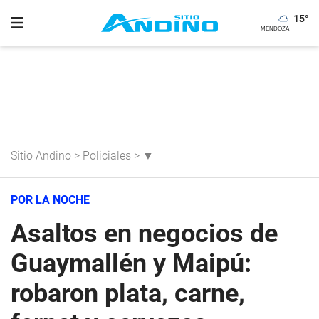
15
°
Sitio Andino
>
Policiales
>
▼
POR LA NOCHE
Asaltos en negocios de
Guaymallén y Maipú:
robaron plata, carne,