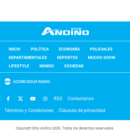
INICIO
POLÍTICA
ECONOMÍA
POLICIALES
DEPARTAMENTALES
DEPORTES
MUCHO SHOW
LIFESTYLE
MUNDO
SOCIEDAD
ACONCAGUA RADIO
RSS
Contactanos
Términos y Condiciones
Cláusula de privacidad
Copyright Sitio Andino 2026. Todos los derechos reservados.