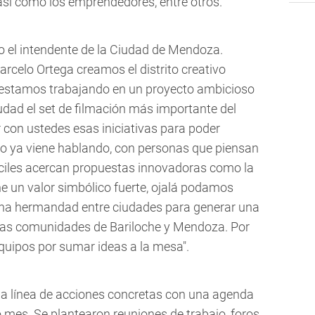
 así como los emprendedores, entre otros.
o el intendente de la Ciudad de Mendoza.
arcelo Ortega creamos el distrito creativo
 y estamos trabajando en un proyecto ambicioso
iudad el set de filmación más importante del
 con ustedes esas iniciativas para poder
ado ya viene hablando, con personas que piensan
íciles acercan propuestas innovadoras como la
ene un valor simbólico fuerte, ojalá podamos
 una hermandad entre ciudades para generar una
 las comunidades de Bariloche y Mendoza. Por
equipos por sumar ideas a la mesa".
na línea de acciones concretas con una agenda
mes. Se plantearon reuniones de trabajo, foros,