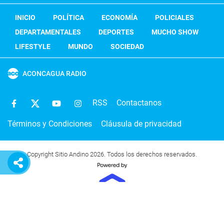
INICIO
POLÍTICA
ECONOMÍA
POLICIALES
DEPARTAMENTALES
DEPORTES
MUCHO SHOW
LIFESTYLE
MUNDO
SOCIEDAD
ACONCAGUA RADIO
RSS
Contactanos
Términos y Condiciones
Cláusula de privacidad
Copyright Sitio Andino 2026. Todos los derechos reservados.