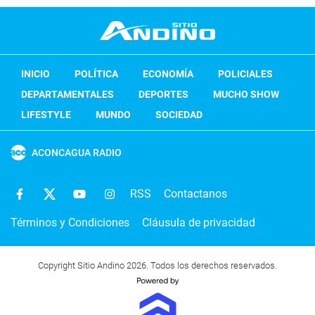
INICIO
POLÍTICA
ECONOMÍA
POLICIALES
DEPARTAMENTALES
DEPORTES
MUCHO SHOW
LIFESTYLE
MUNDO
SOCIEDAD
ACONCAGUA RADIO
RSS
Contactanos
Términos y Condiciones
Cláusula de privacidad
Copyright Sitio Andino 2026. Todos los derechos reservados.