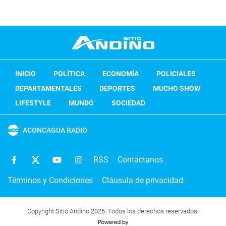
INICIO
POLÍTICA
ECONOMÍA
POLICIALES
DEPARTAMENTALES
DEPORTES
MUCHO SHOW
LIFESTYLE
MUNDO
SOCIEDAD
ACONCAGUA RADIO
RSS
Contactanos
Términos y Condiciones
Cláusula de privacidad
Copyright Sitio Andino 2026. Todos los derechos reservados.