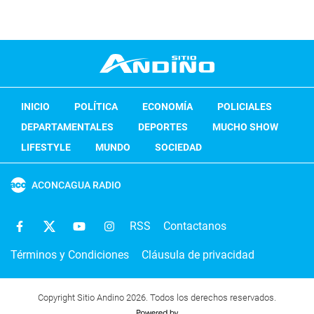
INICIO
POLÍTICA
ECONOMÍA
POLICIALES
DEPARTAMENTALES
DEPORTES
MUCHO SHOW
LIFESTYLE
MUNDO
SOCIEDAD
ACONCAGUA RADIO
RSS
Contactanos
Términos y Condiciones
Cláusula de privacidad
Copyright Sitio Andino 2026. Todos los derechos reservados.