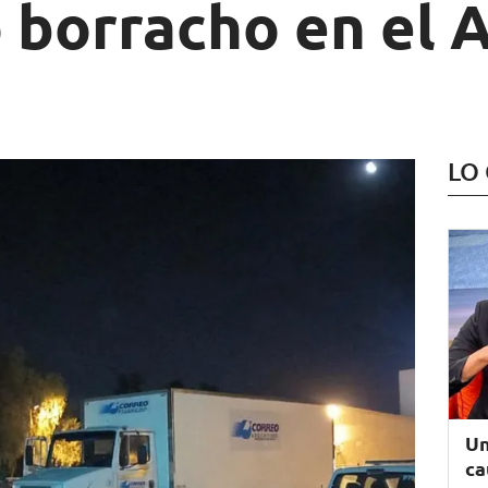
 borracho en el 
LO
Un
ca