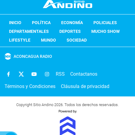
INICIO
POLÍTICA
ECONOMÍA
POLICIALES
DEPARTAMENTALES
DEPORTES
MUCHO SHOW
LIFESTYLE
MUNDO
SOCIEDAD
ACONCAGUA RADIO
RSS
Contactanos
Términos y Condiciones
Cláusula de privacidad
Copyright Sitio Andino 2026. Todos los derechos reservados.