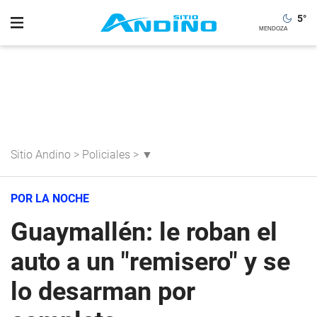
5
°
Sitio Andino
>
Policiales
>
▼
POR LA NOCHE
Guaymallén: le roban el
auto a un "remisero" y se
lo desarman por