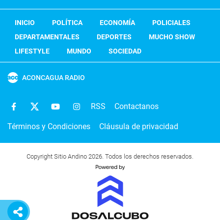
INICIO
POLÍTICA
ECONOMÍA
POLICIALES
DEPARTAMENTALES
DEPORTES
MUCHO SHOW
LIFESTYLE
MUNDO
SOCIEDAD
ACONCAGUA RADIO
RSS
Contactanos
Términos y Condiciones
Cláusula de privacidad
Copyright Sitio Andino 2026. Todos los derechos reservados.