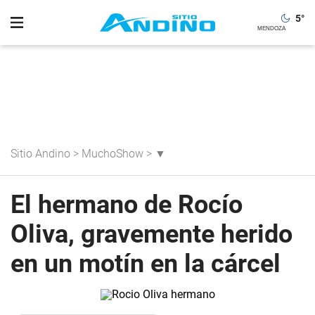
5
°
Sitio Andino
>
MuchoShow
>
▼
El hermano de Rocío
Oliva, gravemente herido
en un motín en la cárcel