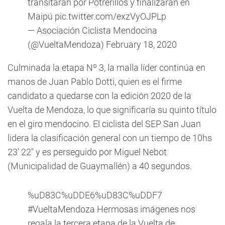
transitarán por Potrerillos y finalizarán en
Maipú
pic.twitter.com/exzVyOJPLp
— Asociación Ciclista Mendocina
(@VueltaMendoza)
February 18, 2020
Culminada la etapa Nº 3, la malla líder continúa en
manos de Juan Pablo Dotti, quien es el firme
candidato a quedarse con la edición 2020 de la
Vuelta de Mendoza, lo que significaría su quinto título
en el giro mendocino.
El ciclista del SEP San Juan
lidera la clasificación general con un tiempo de 10hs
23' 22" y es perseguido por Miguel Nebot
(Municipalidad de Guaymallén) a 40 segundos.
%uD83C%uDDE6%uD83C%uDDF7
#VueltaMendoza
Hermosas imágenes nos
regala la tercera etapa de la Vuelta de