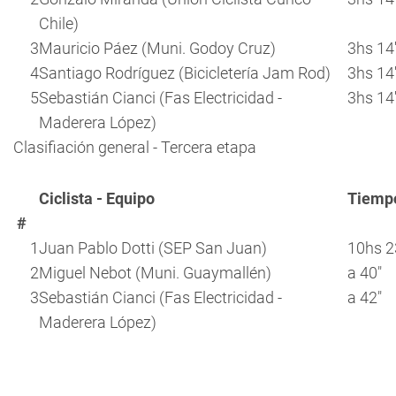
Chile)
3
Mauricio Páez (Muni. Godoy Cruz)
3hs 14'
4
Santiago Rodríguez (Bicicletería Jam Rod)
3hs 14'
5
Sebastián Cianci (Fas Electricidad -
3hs 14'
Maderera López)
Clasifiación general - Tercera etapa
Ciclista - Equipo
Tiemp
#
1
Juan Pablo Dotti (SEP San Juan)
10hs 2
2
Miguel Nebot (Muni. Guaymallén)
a 40"
3
Sebastián Cianci (Fas Electricidad -
a 42"
Maderera López)