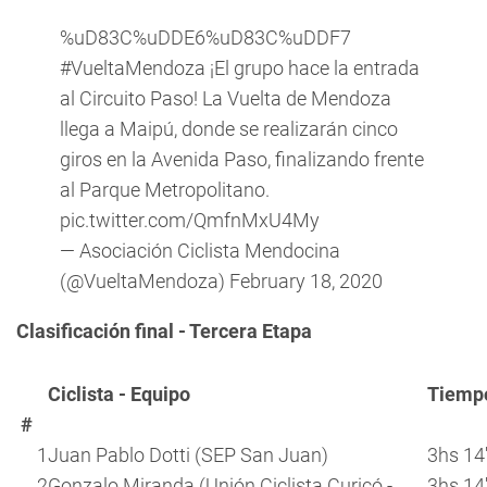
%uD83C%uDDE6%uD83C%uDDF7
#VueltaMendoza
¡El grupo hace la entrada
al Circuito Paso! La Vuelta de Mendoza
llega a Maipú, donde se realizarán cinco
giros en la Avenida Paso, finalizando frente
al Parque Metropolitano.
pic.twitter.com/QmfnMxU4My
— Asociación Ciclista Mendocina
(@VueltaMendoza)
February 18, 2020
Clasificación final - Tercera Etapa
Ciclista - Equipo
Tiemp
#
1
Juan Pablo Dotti (SEP San Juan)
3hs 14'
2
Gonzalo Miranda (Unión Ciclista Curicó -
3hs 14'