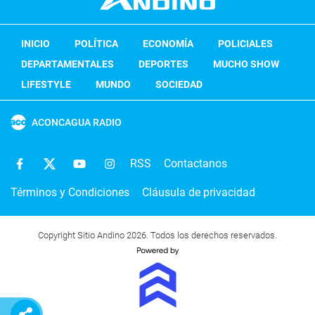
INICIO
POLÍTICA
ECONOMÍA
POLICIALES
DEPARTAMENTALES
DEPORTES
MUCHO SHOW
LIFESTYLE
MUNDO
SOCIEDAD
ACONCAGUA RADIO
RSS
Contactanos
Términos y Condiciones
Cláusula de privacidad
Copyright Sitio Andino 2026. Todos los derechos reservados.