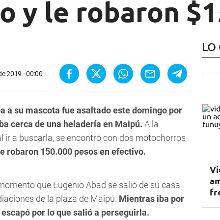
o y le robaron $
LO
de 2019 - 00:00
a a su mascota fue asaltado este domingo por
a cerca de una heladería en Maipú.
A la
al ir a buscarla, se encontró con dos motochorros
le robaron 150.000 pesos en efectivo.
Vi
am
l momento que Eugenio Abad se salió de su casa
fr
diaciones de la plaza de Maipú.
Mientras iba por
 escapó por lo que salió a perseguirla.