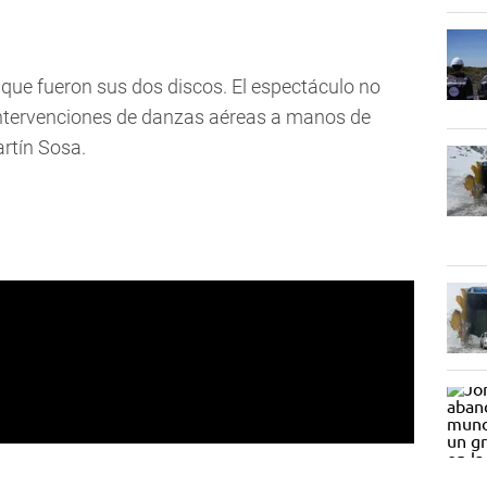
 que fueron sus dos discos.
El espectáculo no
intervenciones de danzas aéreas a manos de
artín Sosa.