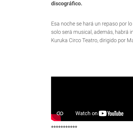
discográfico.
Esa noche se hará un repaso por lo
solo será musical, además, habrá 
Kuruka Circo Teatro, dirigido por M
***********