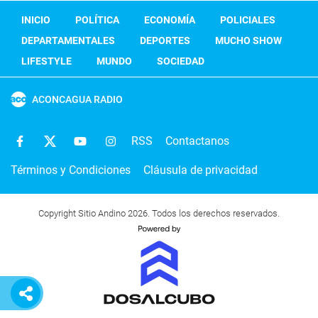
INICIO
POLÍTICA
ECONOMÍA
POLICIALES
DEPARTAMENTALES
DEPORTES
MUCHO SHOW
LIFESTYLE
MUNDO
SOCIEDAD
ACONCAGUA RADIO
RSS
Contactanos
Términos y Condiciones
Cláusula de privacidad
Copyright Sitio Andino 2026. Todos los derechos reservados.